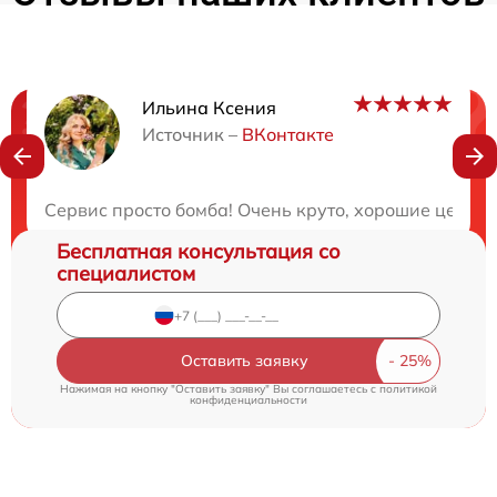
Ильина Ксения
Нужна консультация?
Источник –
ВКонтакте
Закажите бесплатную консультацию
Сервис просто бомба! Очень круто, хорошие цены и
Бесплатная консультация со
специалистом
Оставить заявку
Нажимая на кнопку "Оставить заявку" Вы соглашаетесь c
политикой
конфиденциальности