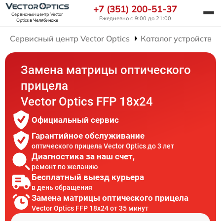
+7 (351) 200-51-37
Сервисный центр Vector
Ежедневно с 9:00 до 21:00
Optics
в Челябинске
Сервисный центр Vector Optics
Каталог устройств
Замена матрицы оптического
прицела
Vector Optics FFP 18x24
Официальный сервис
Гарантийное обслуживание
оптического прицела Vector Optics до 3 лет
Диагностика за наш счет,
ремонт по желанию
Бесплатный выезд курьера
в день обращения
Замена матрицы оптического прицела
Vector Optics FFP 18x24 от 35 минут