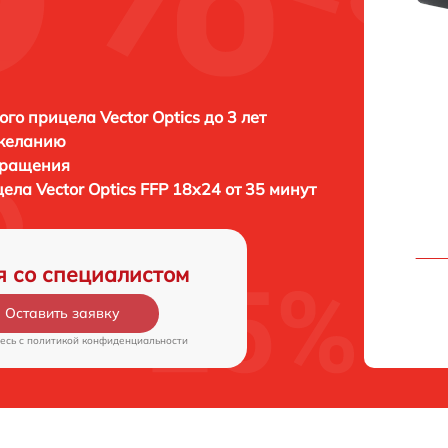
ого прицела Vector Optics до 3 лет
 желанию
бращения
цела
Vector Optics FFP 18x24 от 35 минут
я со специалистом
Оставить заявку
есь c
политикой конфиденциальности