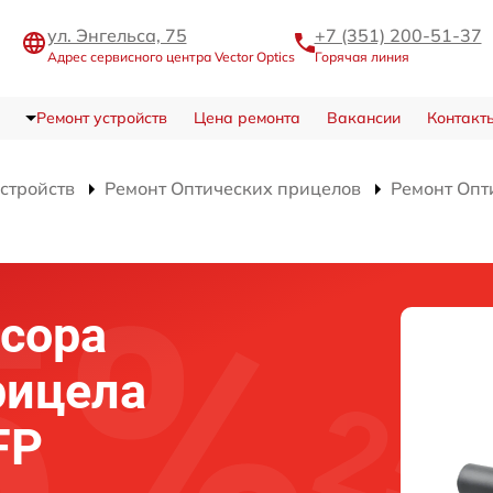
ул. Энгельса, 75
+7 (351) 200-51-37
Адрес сервисного центра Vector Optics
Горячая линия
Ремонт устройств
Цена ремонта
Вакансии
Контакт
устройств
Ремонт Оптических прицелов
Ремонт Опт
сора
рицела
FP