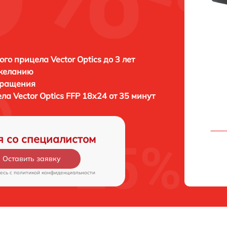
ого прицела Vector Optics до 3 лет
 желанию
бращения
ела
Vector Optics FFP 18x24 от 35 минут
я со специалистом
Оставить заявку
есь c
политикой конфиденциальности