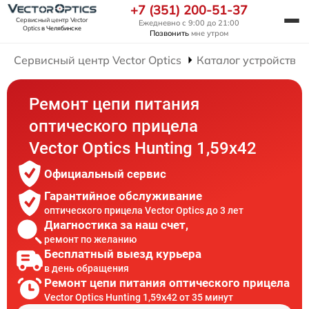
+7 (351) 200-51-37
Сервисный центр Vector
Ежедневно с 9:00 до 21:00
Optics
в Челябинске
Позвонить
мне утром
Сервисный центр Vector Optics
Каталог устройств
Ремонт цепи питания
оптического прицела
Vector Optics Hunting 1,59x42
Официальный сервис
Гарантийное обслуживание
оптического прицела Vector Optics до 3 лет
Диагностика за наш счет,
ремонт по желанию
Бесплатный выезд курьера
в день обращения
Ремонт цепи питания оптического прицела
Vector Optics Hunting 1,59x42 от 35 минут