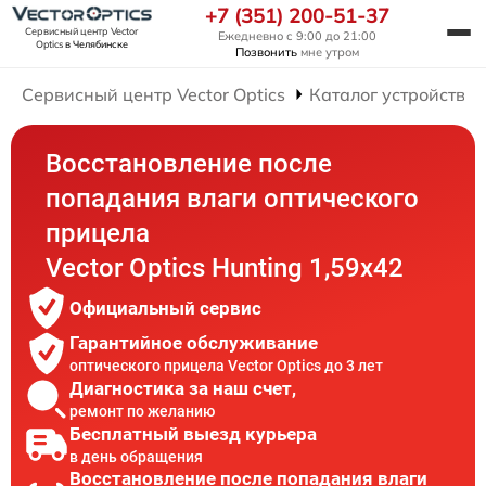
+7 (351) 200-51-37
Сервисный центр Vector
Ежедневно с 9:00 до 21:00
Optics
в Челябинске
Позвонить
мне утром
Сервисный центр Vector Optics
Каталог устройств
Восстановление после
попадания влаги оптического
прицела
Vector Optics Hunting 1,59x42
Официальный сервис
Гарантийное обслуживание
оптического прицела Vector Optics до 3 лет
Диагностика за наш счет,
ремонт по желанию
Бесплатный выезд курьера
в день обращения
Восстановление после попадания влаги