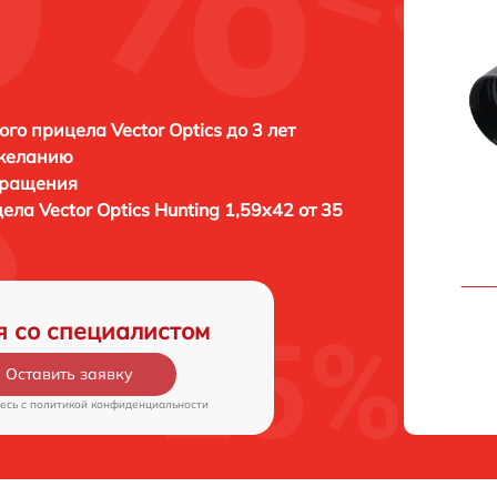
ого прицела Vector Optics до 3 лет
 желанию
бращения
цела
Vector Optics Hunting 1,59x42 от 35
я со специалистом
Оставить заявку
есь c
политикой конфиденциальности