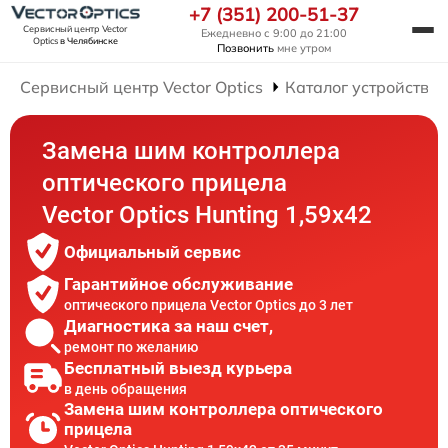
+7 (351) 200-51-37
Сервисный центр Vector
Ежедневно с 9:00 до 21:00
Optics
в Челябинске
Позвонить
мне утром
Сервисный центр Vector Optics
Каталог устройств
Замена шим контроллера
оптического прицела
Vector Optics Hunting 1,59x42
Официальный сервис
Гарантийное обслуживание
оптического прицела Vector Optics до 3 лет
Диагностика за наш счет,
ремонт по желанию
Бесплатный выезд курьера
в день обращения
Замена шим контроллера оптического
прицела