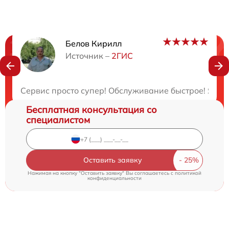
Белов Кирилл
Нужна консультация?
Источник –
2ГИС
Закажите бесплатную консультацию
Сервис просто супер! Обслуживание быстрое! Я ост
Бесплатная консультация со
специалистом
Оставить заявку
Нажимая на кнопку "Оставить заявку" Вы соглашаетесь c
политикой
конфиденциальности