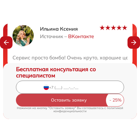
Ильина Ксения
Нужна консультация?
Источник –
ВКонтакте
Закажите бесплатную консультацию
Сервис просто бомба! Очень круто, хорошие цены и
Бесплатная консультация со
специалистом
Оставить заявку
Нажимая на кнопку "Оставить заявку" Вы соглашаетесь c
политикой
конфиденциальности