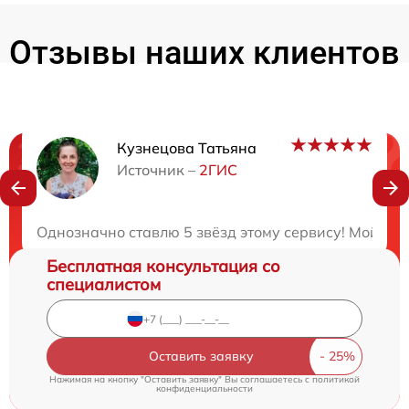
Отзывы наших клиентов
Кузнецова Татьяна
Нужна консультация?
Источник –
2ГИС
Закажите бесплатную консультацию
Однозначно ставлю 5 звёзд этому сервису! Мой опти
Бесплатная консультация со
специалистом
Оставить заявку
Нажимая на кнопку "Оставить заявку" Вы соглашаетесь c
политикой
конфиденциальности