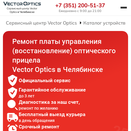
+7 (351) 200-51-37
Сервисный центр Vector
Ежедневно с 9:00 до 21:00
Optics
в Челябинске
Сервисный центр Vector Optics
Каталог устройств
Ремонт платы управления
(восстановление) оптического
прицела
Vector Optics в Челябинске
Официальный сервис
Гарантийное обслуживание
до 3 лет
Диагностика за наш счет,
ремонт по желанию
Бесплатный выезд курьера
в день обращения
Срочный ремонт