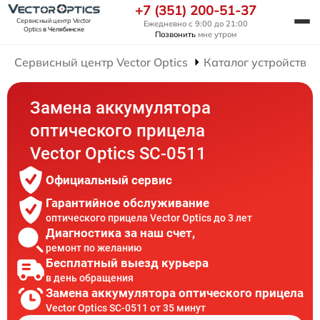
+7 (351) 200-51-37
Сервисный центр Vector
Ежедневно с 9:00 до 21:00
Optics
в Челябинске
Позвонить
мне утром
Сервисный центр Vector Optics
Каталог устройств
Замена аккумулятора
оптического прицела
Vector Optics SC-0511
Официальный сервис
Гарантийное обслуживание
оптического прицела Vector Optics до 3 лет
Диагностика за наш счет,
ремонт по желанию
Бесплатный выезд курьера
в день обращения
Замена аккумулятора оптического прицела
Vector Optics SC-0511 от 35 минут