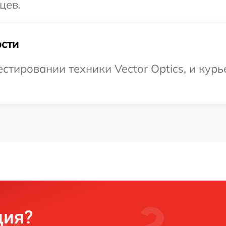
цев.
сти
тировании техники Vector Optics, и курь
ция?