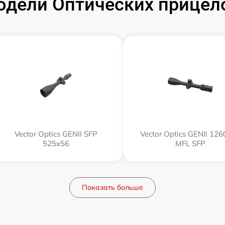
дели Оптических прицелов
Vector Optics GENII SFP
Vector Optics GENII 12
525x56
MFL SFP
Показать больше