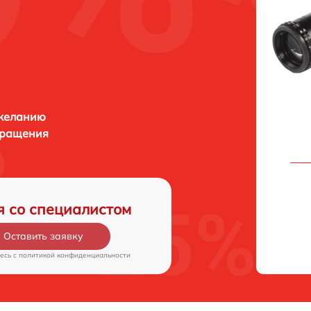
 желанию
бращения
я со специалистом
Оставить заявку
есь c
политикой конфиденциальности